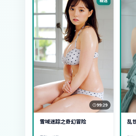
精选
99:29
雪域迷踪之奇幻冒险
乱