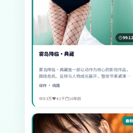
99:1
雾岛降临·典藏
雾岛降临·典藏是一部以动作为核心的影视作品，
围绕危机、反转与人物成长展开，整体节奏紧凑，
值得推荐观看。
动作
· 线路
9.3万
4.1千
10年前
最