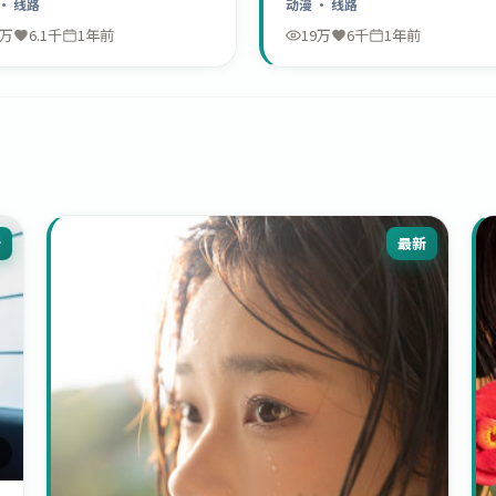
· 线路
动漫
· 线路
9万
6.1千
1年前
19万
6千
1年前
新
最新
2