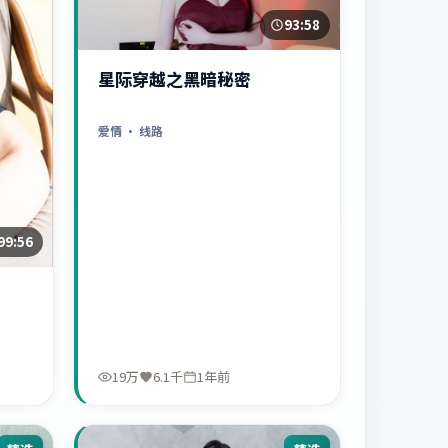
93:58
星际穿越之黑暗秘密
爱情
· 线路
99:56
19万
6.1千
1年前