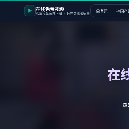
在线免费视频
首页
国产
高清片单每日上新 · 秒开即播省流量
在
覆