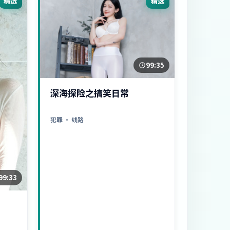
精选
精选
99:35
深海探险之搞笑日常
犯罪
· 线路
99:33