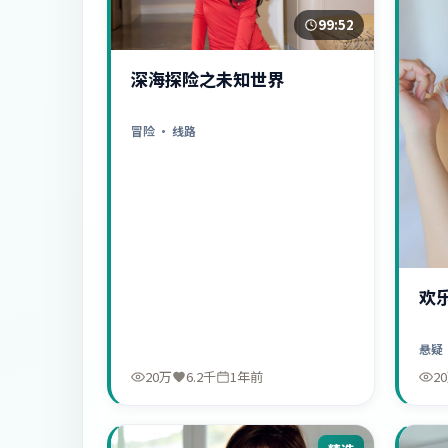
99:52
深海探险之未知世界
冒险
· 线路
欢
悬疑
20万
6.2千
1年前
2