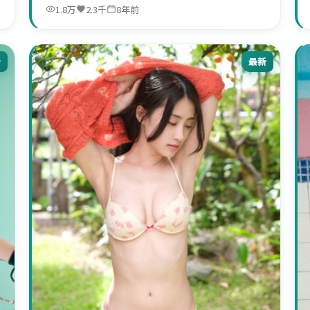
1.8万
2.3千
8年前
新
最新