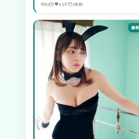
8.8万
4.2千
2年前
最