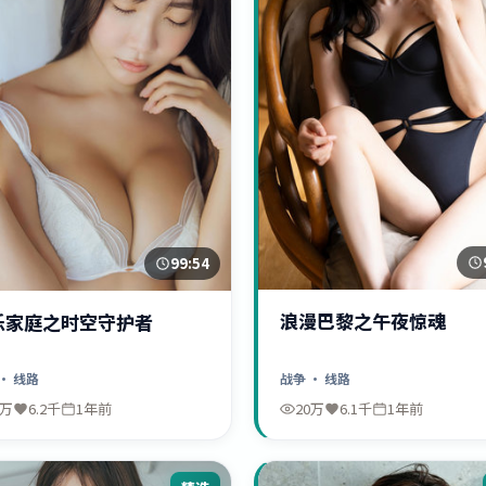
99:54
浪漫巴黎之午夜惊魂
乐家庭之时空守护者
战争
· 线路
· 线路
0万
6.2千
1年前
20万
6.1千
1年前