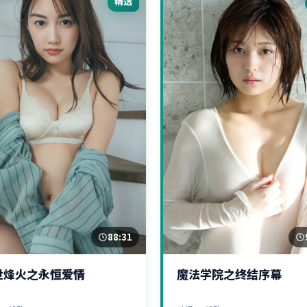
精选
88:31
世烽火之永恒爱情
魔法学院之终结序幕