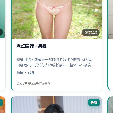
2
99:19
霓虹围猎·典藏
霓虹围猎·典藏是一部以惊悚为核心的影视作品，
围绕危机、反转与人物成长展开，整体节奏紧凑，
值得推荐观看。
惊悚
· 线路
5.7万
3.8千
3年前
新
最新