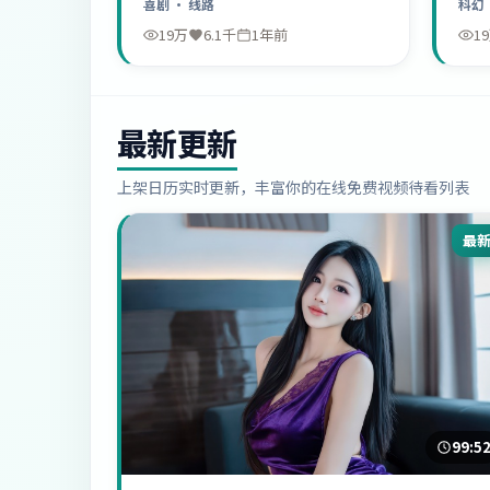
喜剧
· 线路
科幻
19万
6.1千
1年前
1
最新更新
上架日历实时更新，丰富你的在线免费视频待看列表
最
99:5